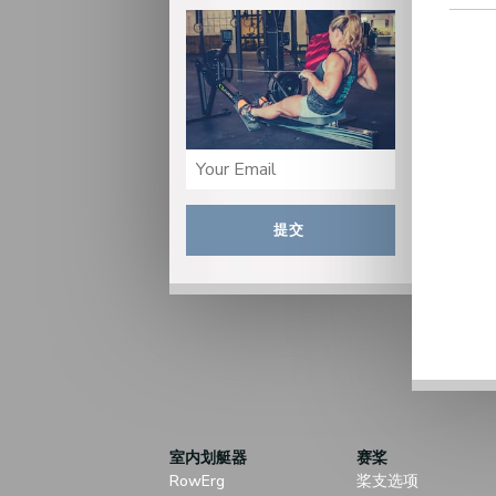
提交
室内划艇器
赛桨
RowErg
桨支选项