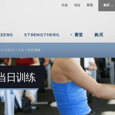
Jump to navigation
日志
论坛
联系
购买 →
KEERG
STRENGTHERG
赛桨
购买
▼
 ARE HERE
室内划艇器
/
训练
/
当日训练
当日训练