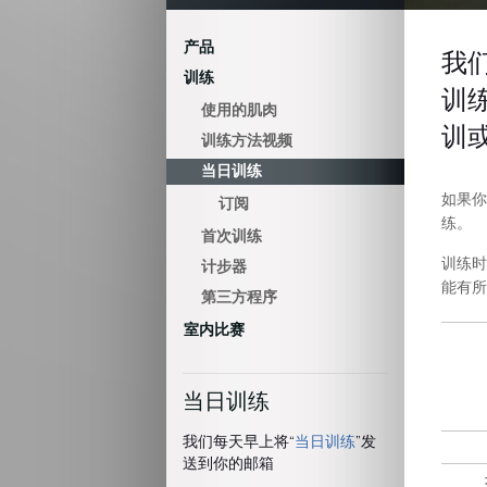
产品
我
训练
训
使用的肌肉
训
训练方法视频
当日训练
如果你
订阅
练。
首次训练
训练时
计步器
能有所
第三方程序
室内比赛
当日训练
我们每天早上将“
当日训练
”发
送到你的邮箱