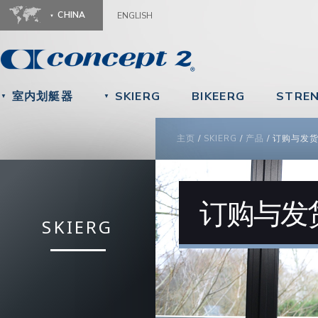
Ju
CHINA
ENGLISH
室内划艇器
SKIERG
BIKEERG
STRE
▼
▼
YOU ARE HERE
主页
/
SKIERG
/
产品
/
订购与发
订购与发
SKIERG